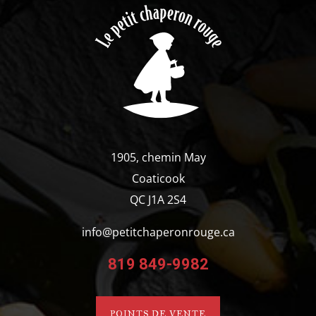
Détails
1905, chemin May
Coaticook
QC J1A 2S4
info@petitchaperonrouge.ca
819 849-9982
POINTS DE VENTE