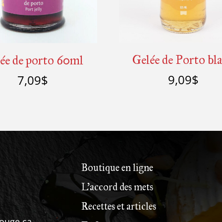
Gelée de Porto bl
ée de porto 60ml
9,09
$
7,09
$
Ajouter au panier
Détails
Détails
Boutique en ligne
L’accord des mets
Recettes et articles
ouge.ca