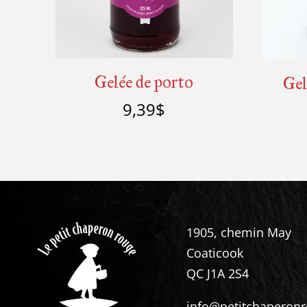
Gelée de porto
Gel
9,39
$
Ajouter au panier
Détails
1905, chemin May
Coaticook
QC J1A 2S4
info@petitchaperonr